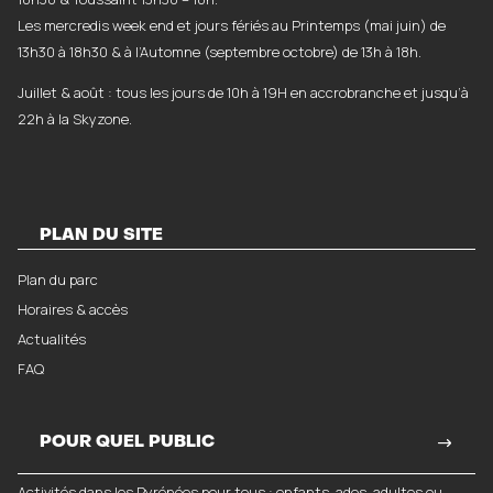
Les mercredis week end et jours fériés au Printemps (mai juin) de
13h30 à 18h30 & à l’Automne (septembre octobre) de 13h à 18h.
Juillet & août : tous les jours de 10h à 19H en accrobranche et jusqu’à
22h à la Skyzone.
PLAN DU SITE
Plan du parc
Horaires & accès
Actualités
FAQ
POUR QUEL PUBLIC
Activités dans les Pyrénées pour tous : enfants, ados, adultes ou