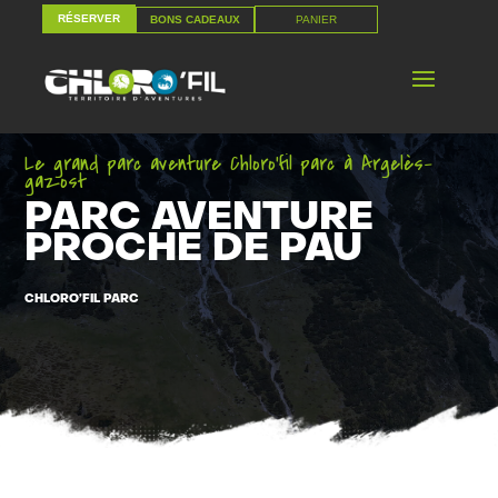
RÉSERVER
PANIER
BONS CADEAUX
RÉSERVER
PANIER
BONS CADEAUX
Le grand parc aventure Chloro’fil parc à Argelès-
gazost
PARC AVENTURE
PROCHE DE PAU
CHLORO’FIL PARC