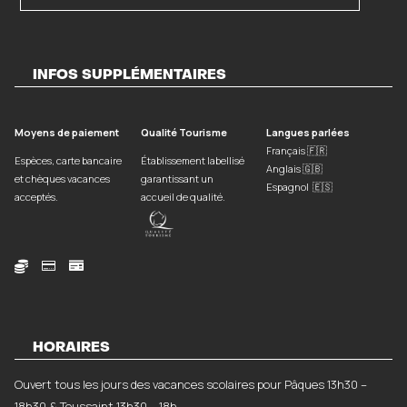
INFOS SUPPLÉMENTAIRES
Moyens de paiement
Qualité Tourisme
Langues parlées
Français 🇫🇷
Espèces, carte bancaire
Établissement labellisé
Anglais 🇬🇧
et chèques vacances
garantissant un
Espagnol 🇪🇸
acceptés.
accueil de qualité.



HORAIRES
Ouvert tous les jours des vacances scolaires pour Pâques 13h30 –
18h30 & Toussaint 13h30 – 18h.