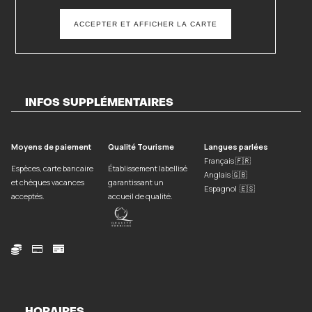
ACCEPTER ET AFFICHER LA CARTE
INFOS SUPPLÉMENTAIRES
Moyens de paiement
Qualité Tourisme
Langues parlées
Français 🇫🇷
Espèces, carte bancaire
Établissement labellisé
Anglais 🇬🇧
et chèques vacances
garantissant un
Espagnol 🇪🇸
acceptés.
accueil de qualité.


