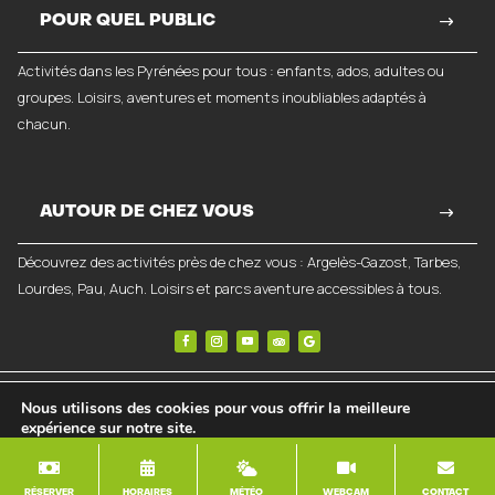
POUR QUEL PUBLIC
Activités dans les Pyrénées pour tous : enfants, ados, adultes ou
groupes. Loisirs, aventures et moments inoubliables adaptés à
chacun.
AUTOUR DE CHEZ VOUS
Découvrez des activités près de chez vous : Argelès-Gazost, Tarbes,
Lourdes, Pau, Auch. Loisirs et parcs aventure accessibles à tous.
©
2026
Break-Out Company
- Agence de communication
Nous utilisons des cookies pour vous offrir la meilleure
Mentions légales
|
Politique de confidentialité
|
Conditions générales de vente
expérience sur notre site.










Accepter
Rejeter
Réglages
RÉSERVER
HORAIRES
MÉTÉO
WEBCAM
CONTACT
RÉSERVER
HORAIRES
MÉTÉO
WEBCAM
CONTACT