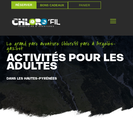
RÉSERVER
PANIER
BONS CADEAUX
RÉSERVER
PANIER
BONS CADEAUX
Le grand parc aventure Chloro’fil parc à Argelès-
gazost
ACTIVITÉS POUR LES
ADULTES
DANS LES HAUTES-PYRÉNÉES