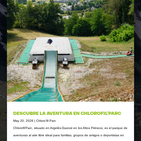
DESCUBRE LA AVENTURA EN CHLOROFIL’PARC
May 20, 2026
|
Chloro'fil Parc
Chlorofil’Parc, situado en Argelès-Gazost en los Altos Pirineos, es el parque de
aventuras al aire libre ideal para familias, grupos de amigos o deportistas en