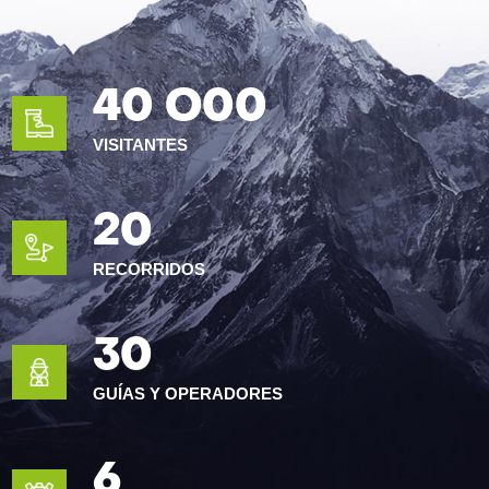
40 O00
VISITANTES
20
RECORRIDOS
30
GUÍAS Y OPERADORES
6