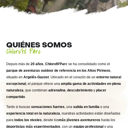
QUIÉNES SOMOS
Chloro'fil Parc
Depuis más de
20 años
,
Chlorofil’Parc
se ha consolidado como el
parque de aventuras outdoor de referencia en los Altos Pirineos
,
situado en
Argelès-Gazost
. Ubicado en el corazón de un
entorno natural
excepcional
, el parque ofrece una
amplia gama de actividades en plena
naturaleza
, que combinan
adrenalina
,
descubrimiento
y
placer
compartido
.
Tanto si buscas
sensaciones fuertes
, una
salida en familia
o una
experiencia total en la naturaleza
, nuestras actividades están diseñadas
para
todos los niveles
, desde los
más jóvenes aventureros
hasta los
deportistas más experimentados
, con un
equipo profesional
y una