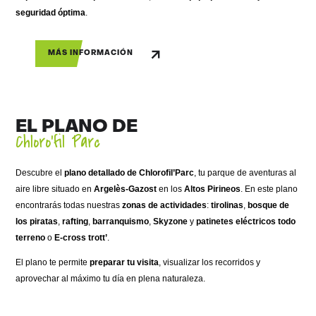
seguridad óptima
.
MÁS INFORMACIÓN
EL PLANO DE
Chloro’fil Parc
Descubre el
plano detallado de Chlorofil’Parc
, tu parque de aventuras al
aire libre situado en
Argelès-Gazost
en los
Altos Pirineos
. En este plano
encontrarás todas nuestras
zonas de actividades
:
tirolinas
,
bosque de
los piratas
,
rafting
,
barranquismo
,
Skyzone
y
patinetes eléctricos todo
terreno
o
E-cross trott’
.
El plano te permite
preparar tu visita
, visualizar los recorridos y
aprovechar al máximo tu día en plena naturaleza.