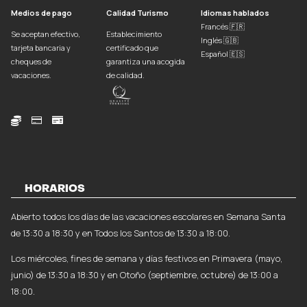
Medios de pago
Calidad Turismo
Idiomas hablados
Francés 🇫🇷
Se aceptan efectivo,
Establecimiento
Inglés 🇬🇧
tarjeta bancaria y
certificado que
Español 🇪🇸
cheques de
garantiza una acogida
vacaciones.
de calidad.



HORARIOS
Abierto todos los días de las vacaciones escolares en Semana Santa
de 13:30 a 18:30 y en Todos los Santos de 13:30 a 18:00.
Los miércoles, fines de semana y días festivos en Primavera (mayo,
junio) de 13:30 a 18:30 y en Otoño (septiembre, octubre) de 13:00 a
18:00.