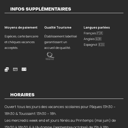
INFOS SUPPLÉMENTAIRES
Moyens de paiement
Qualité Tourisme
Langues parlées
Français 🇫🇷
Espèces, carte bancaire
Établissement labellisé
Anglais 🇬🇧
et chèques vacances
garantissant un
Espagnol 🇪🇸
acceptés.
accueil de qualité.



HORAIRES
Ouvert tous les jours des vacances scolaires pour Pâques 13h30 –
18h30 & Toussaint 13h30 – 18h.
Les mercredis week end et jours fériés au Printemps (mai juin) de
13h30 à 18h30 & à l’Automne (septembre octobre) de 13h à 18h.