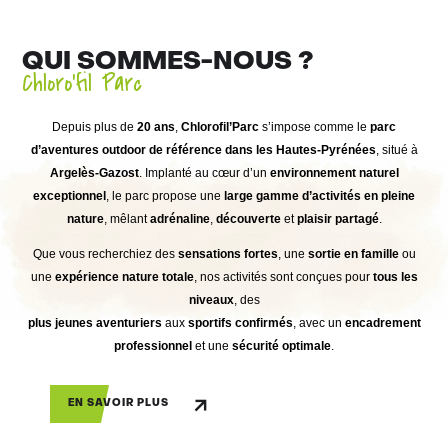
QUI SOMMES-NOUS ?
Chloro'fil Parc
Depuis plus de
20 ans
,
Chlorofil’Parc
s’impose comme le
parc
d’aventures outdoor de référence dans les Hautes-Pyrénées
, situé à
Argelès-Gazost
. Implanté au cœur d’un
environnement naturel
exceptionnel
, le parc propose une
large gamme d’activités en pleine
nature
, mêlant
adrénaline
,
découverte
et
plaisir partagé
.
Que vous recherchiez des
sensations fortes
, une
sortie en famille
ou
une
expérience nature totale
, nos activités sont conçues pour
tous les
niveaux
, des
plus jeunes aventuriers
aux
sportifs confirmés
, avec un
encadrement
professionnel
et une
sécurité optimale
.
EN SAVOIR PLUS