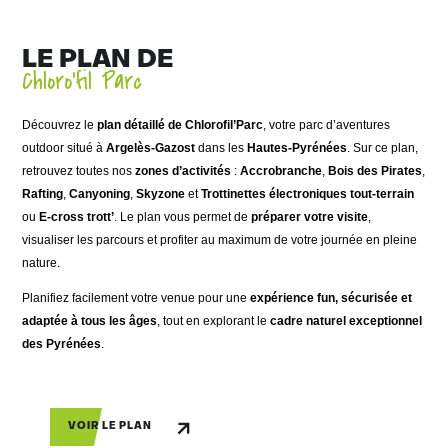
LE PLAN DE
Chloro’fil Parc
Découvrez le
plan détaillé de Chlorofil’Parc
, votre parc d’aventures
outdoor situé à
Argelès-Gazost
dans les
Hautes-Pyrénées
. Sur ce plan,
retrouvez toutes nos
zones d’activités
:
Accrobranche
,
Bois des Pirates
,
Rafting
,
Canyoning
,
Skyzone
et
Trottinettes électroniques tout-terrain
ou
E-cross trott’
. Le plan vous permet de
préparer votre visite
,
visualiser les parcours et profiter au maximum de votre journée en pleine
nature.
Planifiez facilement votre venue pour une
expérience fun, sécurisée et
adaptée à tous les âges
, tout en explorant le
cadre naturel exceptionnel
des Pyrénées
.
VOIR LE PLAN