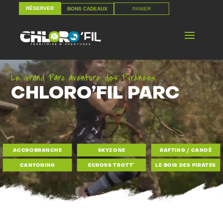
RÉSERVER
PANIER
BONS CADEAUX
RÉSERVER
PANIER
BONS CADEAUX
Le Grand Parc aventure des Pyrénées
CHLORO’FIL PARC
ACCROBRANCHE
SKYZONE
RAFTING / CANOË
CANYONING
ECROSS TROTT’
LE BOIS DES PIRATES