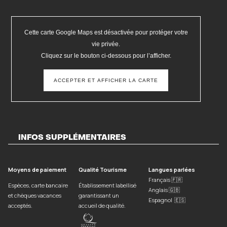
Cette carte Google Maps est désactivée pour protéger votre
vie privée.
Cliquez sur le bouton ci-dessous pour l’afficher.
ACCEPTER ET AFFICHER LA CARTE
INFOS SUPPLÉMENTAIRES
Moyens de paiement
Qualité Tourisme
Langues parlées
Français 🇫🇷
Espèces, carte bancaire
Établissement labellisé
Anglais 🇬🇧
et chèques vacances
garantissant un
Espagnol 🇪🇸
acceptés.
accueil de qualité.