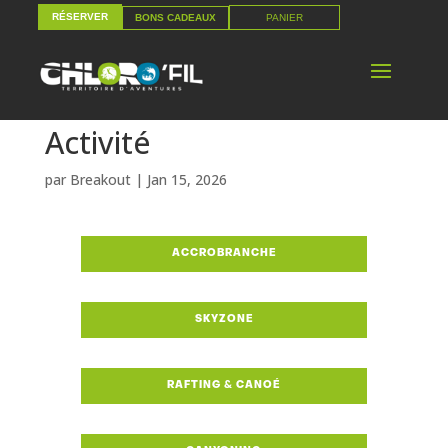
RÉSERVER
PANIER
BONS CADEAUX
RÉSERVER
PANIER
BONS CADEAUX
Activité
par
Breakout
|
Jan 15, 2026
ACCROBRANCHE
SKYZONE
ACCROBRANCHE
ACCROBRANCHE
RAFTING & CANOÉ
SKYZONE
SKYZONE
TARIF