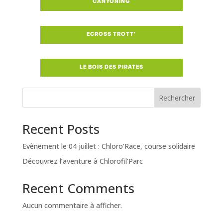
TARIF
CANYONING
RAFTING / CANOË
RAFTING / CANOË
BONS CADEAUX
BONS CADEAUX
ENTREPRISES & CSE
CANYONING
ENTREPRISES & CSE
ECROSS TROTT’
CANYONING
SCOLAIRE
ECROSS TROTT’
SCOLAIRE
L’ÉQUIPE
ECROSS TROTT’
L’ÉQUIPE
LE BOIS DES PIRATES
EVG, EVJF ET ANNIVERSAIRES
LE BOIS DES PIRATES
EVG, EVJF ET ANNIVERSAIRES
PLAN DU PARC
LE BOIS DES PIRATES
PLAN DU PARC
Rechercher
CLUBS ET ASSO
CLUBS ET ASSO
HORAIRES ET ACCÈS
HORAIRES ET ACCÈS
ÉVÈNEMENT
Recent Posts
ÉVÈNEMENT
ACTUALITÉS
ACTUALITÉS
Evènement le 04 juillet : Chloro’Race, course solidaire
FAQ
FAQ
Découvrez l’aventure à Chlorofil’Parc
Recent Comments
Aucun commentaire à afficher.